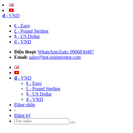
đ
- VND
€ - Euro
£ - Pound Sterling
$ - US Dollar
đ - VND
Điện thoại:
WhatsApp/Zalo: 0906830487
Email:
sales@hnt-engineering.com
đ
- VND
€ - Euro
£ - Pound Sterling
$ - US Dollar
đ - VND
Đăng nhập
-
Đăng ký