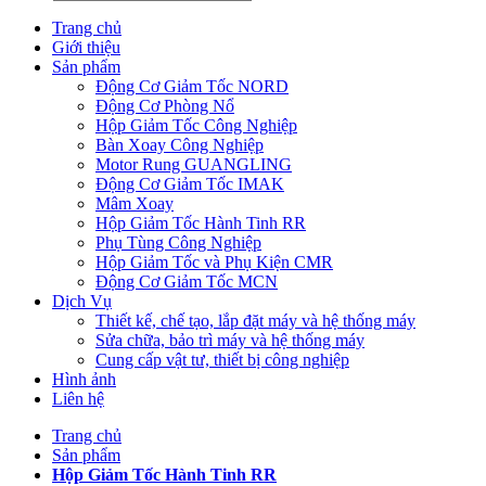
Trang chủ
Giới thiệu
Sản phẩm
Động Cơ Giảm Tốc NORD
Động Cơ Phòng Nổ
Hộp Giảm Tốc Công Nghiệp
Bàn Xoay Công Nghiệp
Motor Rung GUANGLING
Động Cơ Giảm Tốc IMAK
Mâm Xoay
Hộp Giảm Tốc Hành Tinh RR
Phụ Tùng Công Nghiệp
Hộp Giảm Tốc và Phụ Kiện CMR
Động Cơ Giảm Tốc MCN
Dịch Vụ
Thiết kế, chế tạo, lắp đặt máy và hệ thống máy
Sửa chữa, bảo trì máy và hệ thống máy
Cung cấp vật tư, thiết bị công nghiệp
Hình ảnh
Liên hệ
Trang chủ
Sản phẩm
Hộp Giảm Tốc Hành Tinh RR