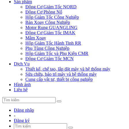
Sản phẩm
Động Cơ Giảm Tốc NORD
Động Cơ Phòng Nổ
Hộp Giảm Tốc Công Nghiệp
Bàn Xoay Công Nghiệp
Motor Rung GUANGLING
Động Cơ Giảm Tốc IMAK
Mâm Xoay
Hộp Giảm Tốc Hành Tinh RR
Phụ Tùng Công Nghiệp
Hộp Giảm Tốc và Phụ Kiện CMR
Động Cơ Giảm Tốc MCN
Dịch Vụ
Thiết kế, chế tạo, lắp đặt máy và hệ thống máy
Sửa chữa, bảo trì máy và hệ thống máy
Cung cấp vật tư, thiết bị công nghiệp
Hình ảnh
Liên hệ
Đăng nhập
-
Đăng ký