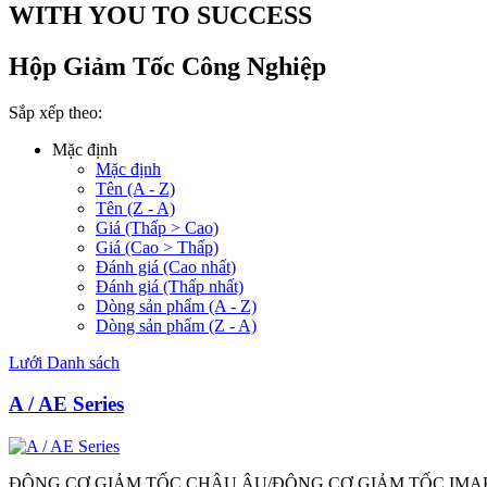
WITH YOU TO SUCCESS
Hộp Giảm Tốc Công Nghiệp
Sắp xếp theo:
Mặc định
Mặc định
Tên (A - Z)
Tên (Z - A)
Giá (Thấp > Cao)
Giá (Cao > Thấp)
Đánh giá (Cao nhất)
Đánh giá (Thấp nhất)
Dòng sản phẩm (A - Z)
Dòng sản phẩm (Z - A)
Lưới
Danh sách
A / AE Series
ĐỘNG CƠ GIẢM TỐC CHÂU ÂU/ĐỘNG CƠ GIẢM TỐC IMA