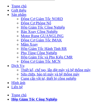
Trang chủ
Giới thiệu
Sản phẩm
Động Cơ Giảm Tốc NORD
Động Cơ Phòng Nổ
Hộp Giảm Tốc Công Nghiệp
Bàn Xoay Công Nghiệp
Motor Rung GUANGLING
Động Cơ Giảm Tốc IMAK
Mâm Xoay
Hộp Giảm Tốc Hành Tinh RR
Phụ Tùng Công Nghiệp
Hộp Giảm Tốc và Phụ Kiện CMR
Động Cơ Giảm Tốc MCN
Dịch Vụ
Thiết kế, chế tạo, lắp đặt máy và hệ thống máy
Sửa chữa, bảo trì máy và hệ thống máy
Cung cấp vật tư, thiết bị công nghiệp
Hình ảnh
Liên hệ
Trang chủ
Hộp Giảm Tốc Công Nghiệp