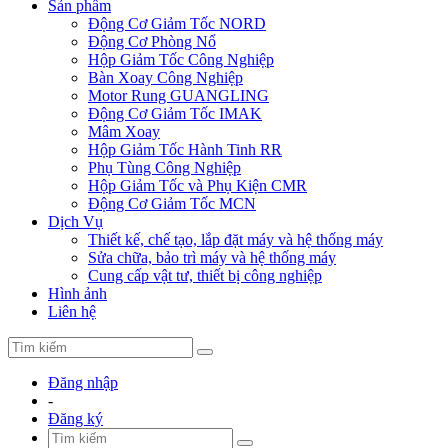
Sản phẩm
Động Cơ Giảm Tốc NORD
Động Cơ Phòng Nổ
Hộp Giảm Tốc Công Nghiệp
Bàn Xoay Công Nghiệp
Motor Rung GUANGLING
Động Cơ Giảm Tốc IMAK
Mâm Xoay
Hộp Giảm Tốc Hành Tinh RR
Phụ Tùng Công Nghiệp
Hộp Giảm Tốc và Phụ Kiện CMR
Động Cơ Giảm Tốc MCN
Dịch Vụ
Thiết kế, chế tạo, lắp đặt máy và hệ thống máy
Sửa chữa, bảo trì máy và hệ thống máy
Cung cấp vật tư, thiết bị công nghiệp
Hình ảnh
Liên hệ
Đăng nhập
-
Đăng ký