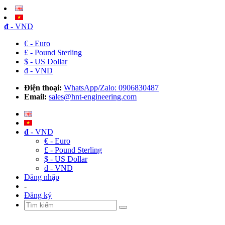
đ
- VND
€ - Euro
£ - Pound Sterling
$ - US Dollar
đ - VND
Điện thoại:
WhatsApp/Zalo: 0906830487
Email:
sales@hnt-engineering.com
đ
- VND
€ - Euro
£ - Pound Sterling
$ - US Dollar
đ - VND
Đăng nhập
-
Đăng ký