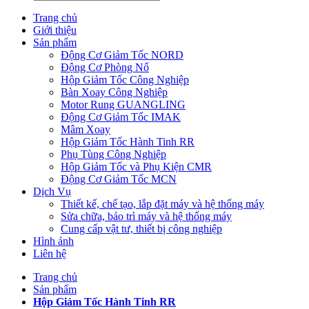
Trang chủ
Giới thiệu
Sản phẩm
Động Cơ Giảm Tốc NORD
Động Cơ Phòng Nổ
Hộp Giảm Tốc Công Nghiệp
Bàn Xoay Công Nghiệp
Motor Rung GUANGLING
Động Cơ Giảm Tốc IMAK
Mâm Xoay
Hộp Giảm Tốc Hành Tinh RR
Phụ Tùng Công Nghiệp
Hộp Giảm Tốc và Phụ Kiện CMR
Động Cơ Giảm Tốc MCN
Dịch Vụ
Thiết kế, chế tạo, lắp đặt máy và hệ thống máy
Sửa chữa, bảo trì máy và hệ thống máy
Cung cấp vật tư, thiết bị công nghiệp
Hình ảnh
Liên hệ
Trang chủ
Sản phẩm
Hộp Giảm Tốc Hành Tinh RR