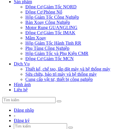
Sản phẩm
Động Cơ Giảm Tốc NORD
Động Cơ Phòng Nổ
Hộp Giảm Tốc Công Nghiệp
Bàn Xoay Công Nghiệp
Motor Rung GUANGLING
Động Cơ Giảm Tốc IMAK
Mâm Xoay
Hộp Giảm Tốc Hành Tinh RR
Phụ Tùng Công Nghiệp
Hộp Giảm Tốc và Phụ Kiện CMR
Động Cơ Giảm Tốc MCN
Dịch Vụ
Thiết kế, chế tạo, lắp đặt máy và hệ thống máy
Sửa chữa, bảo trì máy và hệ thống máy
Cung cấp vật tư, thiết bị công nghiệp
Hình ảnh
Liên hệ
Đăng nhập
-
Đăng ký