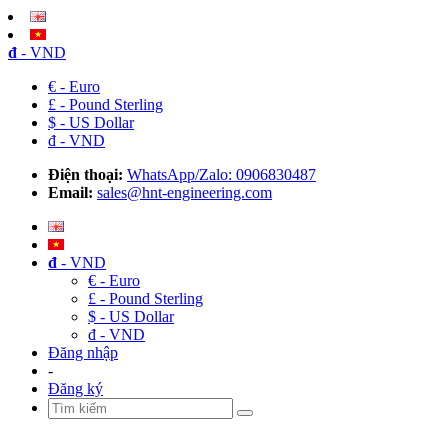
đ
- VND
€ - Euro
£ - Pound Sterling
$ - US Dollar
đ - VND
Điện thoại:
WhatsApp/Zalo: 0906830487
Email:
sales@hnt-engineering.com
đ
- VND
€ - Euro
£ - Pound Sterling
$ - US Dollar
đ - VND
Đăng nhập
-
Đăng ký