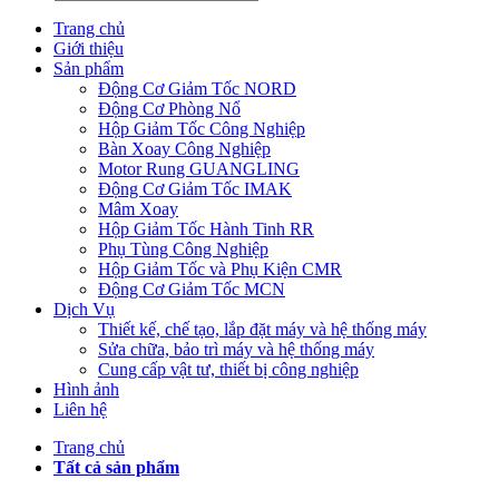
Trang chủ
Giới thiệu
Sản phẩm
Động Cơ Giảm Tốc NORD
Động Cơ Phòng Nổ
Hộp Giảm Tốc Công Nghiệp
Bàn Xoay Công Nghiệp
Motor Rung GUANGLING
Động Cơ Giảm Tốc IMAK
Mâm Xoay
Hộp Giảm Tốc Hành Tinh RR
Phụ Tùng Công Nghiệp
Hộp Giảm Tốc và Phụ Kiện CMR
Động Cơ Giảm Tốc MCN
Dịch Vụ
Thiết kế, chế tạo, lắp đặt máy và hệ thống máy
Sửa chữa, bảo trì máy và hệ thống máy
Cung cấp vật tư, thiết bị công nghiệp
Hình ảnh
Liên hệ
Trang chủ
Tất cả sản phẩm