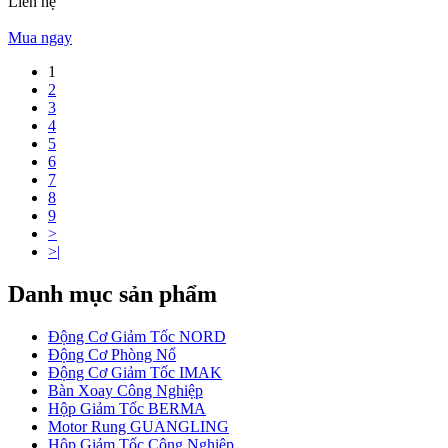
Liên hệ
Mua ngay
1
2
3
4
5
6
7
8
9
>
>|
Danh mục sản phẩm
Động Cơ Giảm Tốc NORD
Động Cơ Phòng Nổ
Động Cơ Giảm Tốc IMAK
Bàn Xoay Công Nghiệp
Hộp Giảm Tốc BERMA
Motor Rung GUANGLING
Hộp Giảm Tốc Công Nghiệp