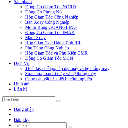
Sản phẩm
Động Cơ Giảm Tốc NORD
Động Cơ Phòng Nổ
Hộp Giảm Tốc Công Nghiệp
Bàn Xoay Công Nghiệp
Motor Rung GUANGLING
Động Cơ Giảm Tốc IMAK
Mâm Xoay
Hộp Giảm Tốc Hành Tinh RR
Phụ Tùng Công Nghiệp
Hộp Giảm Tốc và Phụ Kiện CMR
Động Cơ Giảm Tốc MCN
Dịch Vụ
Thiết kế, chế tạo, lắp đặt máy và hệ thống máy
Sửa chữa, bảo trì máy và hệ thống máy
Cung cấp vật tư, thiết bị công nghiệp
Hình ảnh
Liên hệ
Đăng nhập
-
Đăng ký