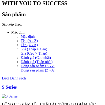
WITH YOU TO SUCCESS
Sản phẩm
Sắp xếp theo:
Mặc định
Mặc định
Tên (A - Z)
Tên (Z - A)
Giá (Thấp > Cao)
Giá (Cao > Thấp)
Đánh giá (Cao nhất)
Đánh giá (Thấp nhất)
Dòng sản phẩm (A - Z)
Dòng sản phẩm (Z - A)
Lưới
Danh sách
S Series
ĐỘNG CƠ GIẢM TỐC CHÂU ÂU/ĐỘNG CƠ GIẢM TỐC