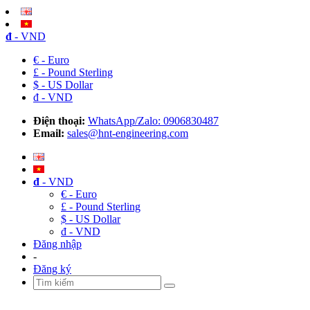
đ
- VND
€ - Euro
£ - Pound Sterling
$ - US Dollar
đ - VND
Điện thoại:
WhatsApp/Zalo: 0906830487
Email:
sales@hnt-engineering.com
đ
- VND
€ - Euro
£ - Pound Sterling
$ - US Dollar
đ - VND
Đăng nhập
-
Đăng ký