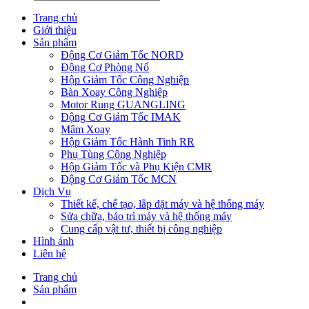
Trang chủ
Giới thiệu
Sản phẩm
Động Cơ Giảm Tốc NORD
Động Cơ Phòng Nổ
Hộp Giảm Tốc Công Nghiệp
Bàn Xoay Công Nghiệp
Motor Rung GUANGLING
Động Cơ Giảm Tốc IMAK
Mâm Xoay
Hộp Giảm Tốc Hành Tinh RR
Phụ Tùng Công Nghiệp
Hộp Giảm Tốc và Phụ Kiện CMR
Động Cơ Giảm Tốc MCN
Dịch Vụ
Thiết kế, chế tạo, lắp đặt máy và hệ thống máy
Sửa chữa, bảo trì máy và hệ thống máy
Cung cấp vật tư, thiết bị công nghiệp
Hình ảnh
Liên hệ
Trang chủ
Sản phẩm