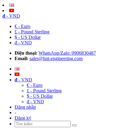
đ
- VND
€ - Euro
£ - Pound Sterling
$ - US Dollar
đ - VND
Điện thoại:
WhatsApp/Zalo: 0906830487
Email:
sales@hnt-engineering.com
đ
- VND
€ - Euro
£ - Pound Sterling
$ - US Dollar
đ - VND
Đăng nhập
-
Đăng ký