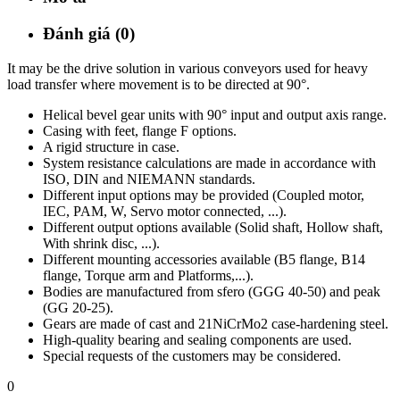
Đánh giá (0)
It may be the drive solution in various conveyors used for heavy
load transfer where movement is to be directed at 90°.
Helical bevel gear units with 90° input and output axis range.
Casing with feet, flange F options.
A rigid structure in case.
System resistance calculations are made in accordance with
ISO, DIN and NIEMANN standards.
Different input options may be provided (Coupled motor,
IEC, PAM, W, Servo motor connected, ...).
Different output options available (Solid shaft, Hollow shaft,
With shrink disc, ...).
Different mounting accessories available (B5 flange, B14
flange, Torque arm and Platforms,...).
Bodies are manufactured from sfero (GGG 40-50) and peak
(GG 20-25).
Gears are made of cast and 21NiCrMo2 case-hardening steel.
High-quality bearing and sealing components are used.
Special requests of the customers may be considered.
0