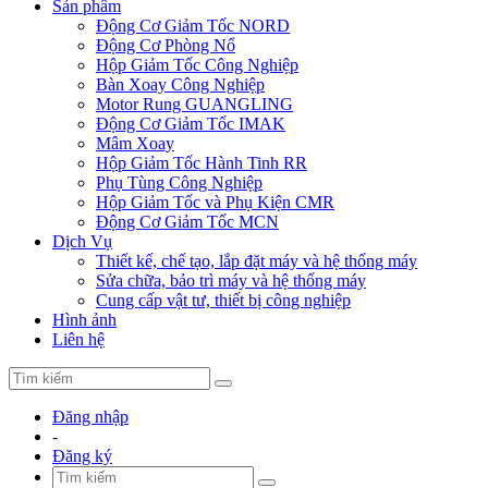
Sản phẩm
Động Cơ Giảm Tốc NORD
Động Cơ Phòng Nổ
Hộp Giảm Tốc Công Nghiệp
Bàn Xoay Công Nghiệp
Motor Rung GUANGLING
Động Cơ Giảm Tốc IMAK
Mâm Xoay
Hộp Giảm Tốc Hành Tinh RR
Phụ Tùng Công Nghiệp
Hộp Giảm Tốc và Phụ Kiện CMR
Động Cơ Giảm Tốc MCN
Dịch Vụ
Thiết kế, chế tạo, lắp đặt máy và hệ thống máy
Sửa chữa, bảo trì máy và hệ thống máy
Cung cấp vật tư, thiết bị công nghiệp
Hình ảnh
Liên hệ
Đăng nhập
-
Đăng ký