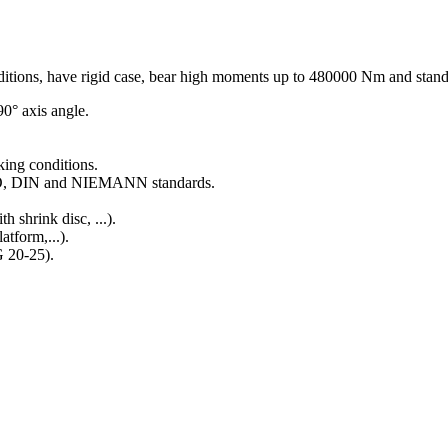
nditions, have rigid case, bear high moments up to 480000 Nm and stand 
90° axis angle.
ing conditions.
 ISO, DIN and NIEMANN standards.
h shrink disc, ...).
atform,...).
 20-25).