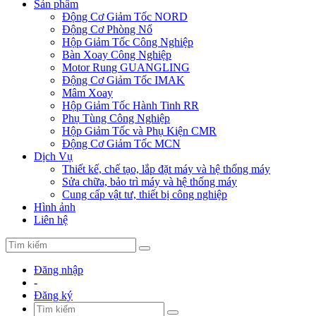
Sản phẩm
Động Cơ Giảm Tốc NORD
Động Cơ Phòng Nổ
Hộp Giảm Tốc Công Nghiệp
Bàn Xoay Công Nghiệp
Motor Rung GUANGLING
Động Cơ Giảm Tốc IMAK
Mâm Xoay
Hộp Giảm Tốc Hành Tinh RR
Phụ Tùng Công Nghiệp
Hộp Giảm Tốc và Phụ Kiện CMR
Động Cơ Giảm Tốc MCN
Dịch Vụ
Thiết kế, chế tạo, lắp đặt máy và hệ thống máy
Sửa chữa, bảo trì máy và hệ thống máy
Cung cấp vật tư, thiết bị công nghiệp
Hình ảnh
Liên hệ
Đăng nhập
-
Đăng ký