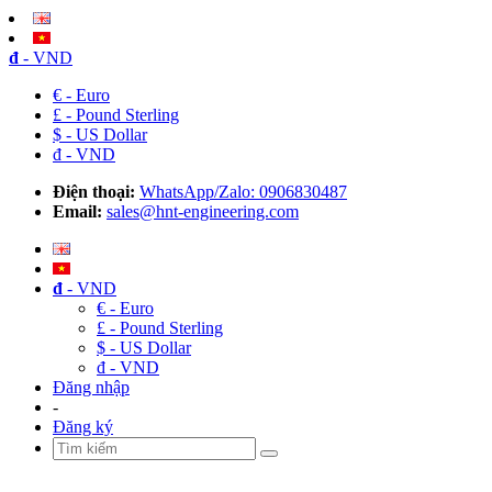
đ
- VND
€ - Euro
£ - Pound Sterling
$ - US Dollar
đ - VND
Điện thoại:
WhatsApp/Zalo: 0906830487
Email:
sales@hnt-engineering.com
đ
- VND
€ - Euro
£ - Pound Sterling
$ - US Dollar
đ - VND
Đăng nhập
-
Đăng ký