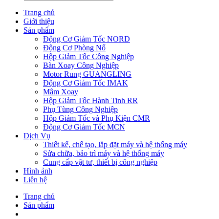
Trang chủ
Giới thiệu
Sản phẩm
Động Cơ Giảm Tốc NORD
Động Cơ Phòng Nổ
Hộp Giảm Tốc Công Nghiệp
Bàn Xoay Công Nghiệp
Motor Rung GUANGLING
Động Cơ Giảm Tốc IMAK
Mâm Xoay
Hộp Giảm Tốc Hành Tinh RR
Phụ Tùng Công Nghiệp
Hộp Giảm Tốc và Phụ Kiện CMR
Động Cơ Giảm Tốc MCN
Dịch Vụ
Thiết kế, chế tạo, lắp đặt máy và hệ thống máy
Sửa chữa, bảo trì máy và hệ thống máy
Cung cấp vật tư, thiết bị công nghiệp
Hình ảnh
Liên hệ
Trang chủ
Sản phẩm