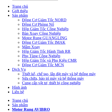
Trang chủ
Giới thiệu
Sản phẩm
Động Cơ Giảm Tốc NORD
Động Cơ Phòng Nổ
Hộp Giảm Tốc Công Nghiệp
Bàn Xoay Công Nghiệp
Motor Rung GUANGLING
Động Cơ Giảm Tốc IMAK
Mâm Xoay
Hộp Giảm Tốc Hành Tinh RR
Phụ Tùng Công Nghiệp
Hộp Giảm Tốc và Phụ Kiện CMR
Động Cơ Giảm Tốc MCN
Dịch Vụ
Thiết kế, chế tạo, lắp đặt máy và hệ thống máy
Sửa chữa, bảo trì máy và hệ thống máy
Cung cấp vật tư, thiết bị công nghiệp
Hình ảnh
Liên hệ
Trang chủ
Sản phẩm
Motor Rung AVIBRO