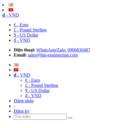
đ
- VND
€ - Euro
£ - Pound Sterling
$ - US Dollar
đ - VND
Điện thoại:
WhatsApp/Zalo: 0906830487
Email:
sales@hnt-engineering.com
đ
- VND
€ - Euro
£ - Pound Sterling
$ - US Dollar
đ - VND
Đăng nhập
-
Đăng ký