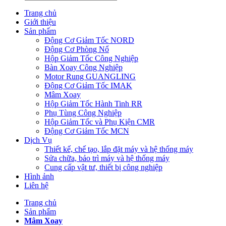
Trang chủ
Giới thiệu
Sản phẩm
Động Cơ Giảm Tốc NORD
Động Cơ Phòng Nổ
Hộp Giảm Tốc Công Nghiệp
Bàn Xoay Công Nghiệp
Motor Rung GUANGLING
Động Cơ Giảm Tốc IMAK
Mâm Xoay
Hộp Giảm Tốc Hành Tinh RR
Phụ Tùng Công Nghiệp
Hộp Giảm Tốc và Phụ Kiện CMR
Động Cơ Giảm Tốc MCN
Dịch Vụ
Thiết kế, chế tạo, lắp đặt máy và hệ thống máy
Sửa chữa, bảo trì máy và hệ thống máy
Cung cấp vật tư, thiết bị công nghiệp
Hình ảnh
Liên hệ
Trang chủ
Sản phẩm
Mâm Xoay