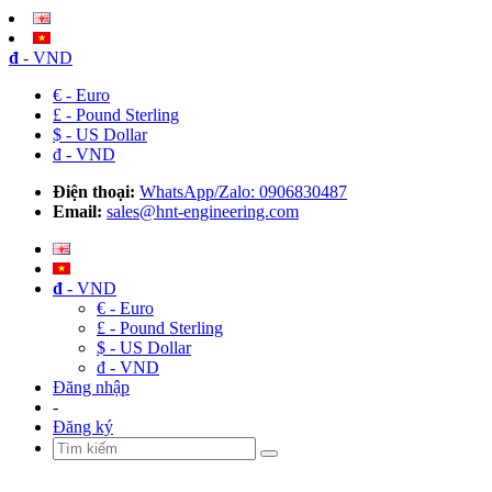
đ
- VND
€ - Euro
£ - Pound Sterling
$ - US Dollar
đ - VND
Điện thoại:
WhatsApp/Zalo: 0906830487
Email:
sales@hnt-engineering.com
đ
- VND
€ - Euro
£ - Pound Sterling
$ - US Dollar
đ - VND
Đăng nhập
-
Đăng ký