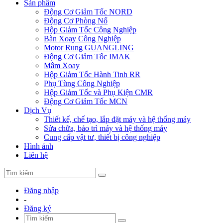
Sản phẩm
Động Cơ Giảm Tốc NORD
Động Cơ Phòng Nổ
Hộp Giảm Tốc Công Nghiệp
Bàn Xoay Công Nghiệp
Motor Rung GUANGLING
Động Cơ Giảm Tốc IMAK
Mâm Xoay
Hộp Giảm Tốc Hành Tinh RR
Phụ Tùng Công Nghiệp
Hộp Giảm Tốc và Phụ Kiện CMR
Động Cơ Giảm Tốc MCN
Dịch Vụ
Thiết kế, chế tạo, lắp đặt máy và hệ thống máy
Sửa chữa, bảo trì máy và hệ thống máy
Cung cấp vật tư, thiết bị công nghiệp
Hình ảnh
Liên hệ
Đăng nhập
-
Đăng ký