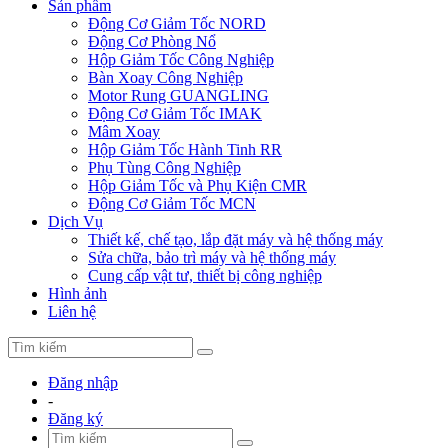
Sản phẩm
Động Cơ Giảm Tốc NORD
Động Cơ Phòng Nổ
Hộp Giảm Tốc Công Nghiệp
Bàn Xoay Công Nghiệp
Motor Rung GUANGLING
Động Cơ Giảm Tốc IMAK
Mâm Xoay
Hộp Giảm Tốc Hành Tinh RR
Phụ Tùng Công Nghiệp
Hộp Giảm Tốc và Phụ Kiện CMR
Động Cơ Giảm Tốc MCN
Dịch Vụ
Thiết kế, chế tạo, lắp đặt máy và hệ thống máy
Sửa chữa, bảo trì máy và hệ thống máy
Cung cấp vật tư, thiết bị công nghiệp
Hình ảnh
Liên hệ
Đăng nhập
-
Đăng ký