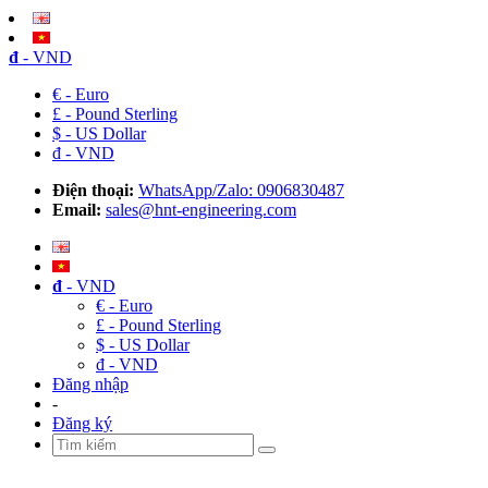
đ
- VND
€ - Euro
£ - Pound Sterling
$ - US Dollar
đ - VND
Điện thoại:
WhatsApp/Zalo: 0906830487
Email:
sales@hnt-engineering.com
đ
- VND
€ - Euro
£ - Pound Sterling
$ - US Dollar
đ - VND
Đăng nhập
-
Đăng ký