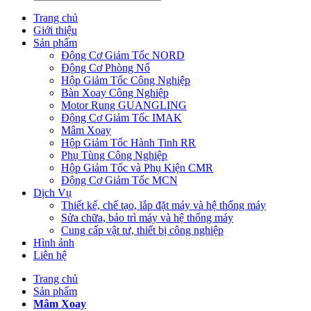
Trang chủ
Giới thiệu
Sản phẩm
Động Cơ Giảm Tốc NORD
Động Cơ Phòng Nổ
Hộp Giảm Tốc Công Nghiệp
Bàn Xoay Công Nghiệp
Motor Rung GUANGLING
Động Cơ Giảm Tốc IMAK
Mâm Xoay
Hộp Giảm Tốc Hành Tinh RR
Phụ Tùng Công Nghiệp
Hộp Giảm Tốc và Phụ Kiện CMR
Động Cơ Giảm Tốc MCN
Dịch Vụ
Thiết kế, chế tạo, lắp đặt máy và hệ thống máy
Sửa chữa, bảo trì máy và hệ thống máy
Cung cấp vật tư, thiết bị công nghiệp
Hình ảnh
Liên hệ
Trang chủ
Sản phẩm
Mâm Xoay