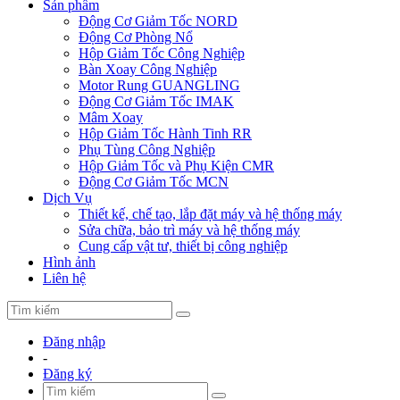
Sản phẩm
Động Cơ Giảm Tốc NORD
Động Cơ Phòng Nổ
Hộp Giảm Tốc Công Nghiệp
Bàn Xoay Công Nghiệp
Motor Rung GUANGLING
Động Cơ Giảm Tốc IMAK
Mâm Xoay
Hộp Giảm Tốc Hành Tinh RR
Phụ Tùng Công Nghiệp
Hộp Giảm Tốc và Phụ Kiện CMR
Động Cơ Giảm Tốc MCN
Dịch Vụ
Thiết kế, chế tạo, lắp đặt máy và hệ thống máy
Sửa chữa, bảo trì máy và hệ thống máy
Cung cấp vật tư, thiết bị công nghiệp
Hình ảnh
Liên hệ
Đăng nhập
-
Đăng ký