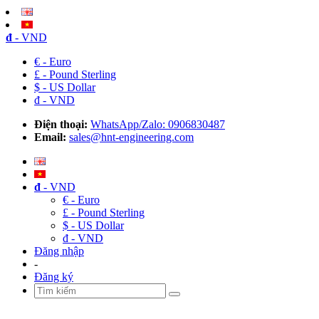
đ
- VND
€ - Euro
£ - Pound Sterling
$ - US Dollar
đ - VND
Điện thoại:
WhatsApp/Zalo: 0906830487
Email:
sales@hnt-engineering.com
đ
- VND
€ - Euro
£ - Pound Sterling
$ - US Dollar
đ - VND
Đăng nhập
-
Đăng ký