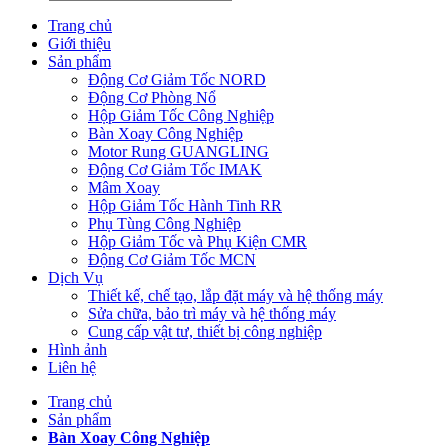
Trang chủ
Giới thiệu
Sản phẩm
Động Cơ Giảm Tốc NORD
Động Cơ Phòng Nổ
Hộp Giảm Tốc Công Nghiệp
Bàn Xoay Công Nghiệp
Motor Rung GUANGLING
Động Cơ Giảm Tốc IMAK
Mâm Xoay
Hộp Giảm Tốc Hành Tinh RR
Phụ Tùng Công Nghiệp
Hộp Giảm Tốc và Phụ Kiện CMR
Động Cơ Giảm Tốc MCN
Dịch Vụ
Thiết kế, chế tạo, lắp đặt máy và hệ thống máy
Sửa chữa, bảo trì máy và hệ thống máy
Cung cấp vật tư, thiết bị công nghiệp
Hình ảnh
Liên hệ
Trang chủ
Sản phẩm
Bàn Xoay Công Nghiệp