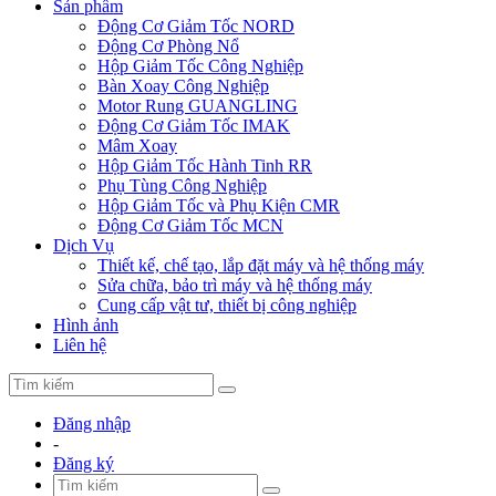
Sản phẩm
Động Cơ Giảm Tốc NORD
Động Cơ Phòng Nổ
Hộp Giảm Tốc Công Nghiệp
Bàn Xoay Công Nghiệp
Motor Rung GUANGLING
Động Cơ Giảm Tốc IMAK
Mâm Xoay
Hộp Giảm Tốc Hành Tinh RR
Phụ Tùng Công Nghiệp
Hộp Giảm Tốc và Phụ Kiện CMR
Động Cơ Giảm Tốc MCN
Dịch Vụ
Thiết kế, chế tạo, lắp đặt máy và hệ thống máy
Sửa chữa, bảo trì máy và hệ thống máy
Cung cấp vật tư, thiết bị công nghiệp
Hình ảnh
Liên hệ
Đăng nhập
-
Đăng ký