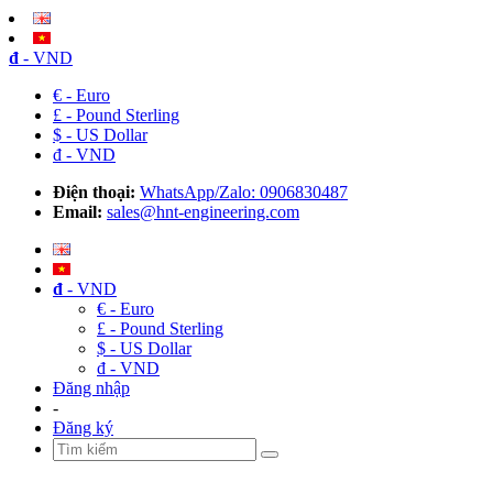
đ
- VND
€ - Euro
£ - Pound Sterling
$ - US Dollar
đ - VND
Điện thoại:
WhatsApp/Zalo: 0906830487
Email:
sales@hnt-engineering.com
đ
- VND
€ - Euro
£ - Pound Sterling
$ - US Dollar
đ - VND
Đăng nhập
-
Đăng ký