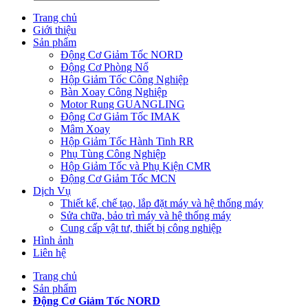
Trang chủ
Giới thiệu
Sản phẩm
Động Cơ Giảm Tốc NORD
Động Cơ Phòng Nổ
Hộp Giảm Tốc Công Nghiệp
Bàn Xoay Công Nghiệp
Motor Rung GUANGLING
Động Cơ Giảm Tốc IMAK
Mâm Xoay
Hộp Giảm Tốc Hành Tinh RR
Phụ Tùng Công Nghiệp
Hộp Giảm Tốc và Phụ Kiện CMR
Động Cơ Giảm Tốc MCN
Dịch Vụ
Thiết kế, chế tạo, lắp đặt máy và hệ thống máy
Sửa chữa, bảo trì máy và hệ thống máy
Cung cấp vật tư, thiết bị công nghiệp
Hình ảnh
Liên hệ
Trang chủ
Sản phẩm
Động Cơ Giảm Tốc NORD